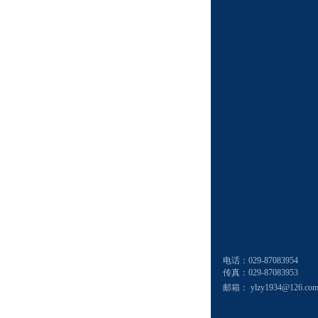
电话：029-87083954
传真：029-87083953
邮箱：
ylzy1934@126.co