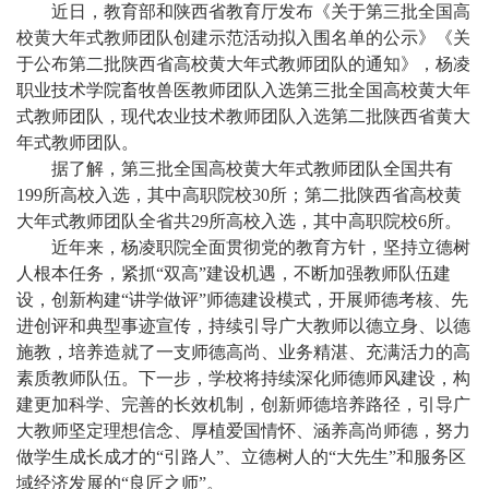
近日，教育部和陕西省教育厅发布《关于第三批全国高
校黄大年式教师团队创建示范活动拟入围名单的公示》《关
于公布第二批陕西省高校黄大年式教师团队的通知》，杨凌
职业技术学院畜牧兽医教师团队入选第三批全国高校黄大年
式教师团队，现代农业技术教师团队入选第二批陕西省黄大
年式教师团队。
据了解，第三批全国高校黄大年式教师团队全国共有
199所高校入选，其中高职院校30所；第二批陕西省高校黄
大年式教师团队全省共29所高校入选，其中高职院校6所。
近年来，杨凌职院全面贯彻党的教育方针，坚持立德树
人根本任务，紧抓
“双高”建设机遇，不断加强教师队伍建
设，创新构建“讲学做评”师德建设模式，开展师德考核、先
进创评和典型事迹宣传，持续引导广大教师以德立身、以德
施教，培养造就了一支师德高尚、业务精湛、充满活力的高
素质教师队伍。下一步，学校将持续深化师德师风建设，构
建更加科学、完善的长效机制，创新师德培养路径，引导广
大教师坚定理想信念、厚植爱国情怀、涵养高尚师德，努力
做学生成长成才的“引路人”、立德树人的“大先生”和服务区
域经济发展的“良匠之师”。