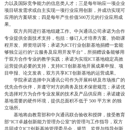
力以及国际竞争能力的信息类人才；三是每年响应一项企业
项目研发需求或自主实现一项行业应用创新，并成功实现可
应用的方案研发；四是每年产生价值
500
万元的行业应用成
果。
双方共同进行基地组建工作。中兴通讯公司承诺为合作
专业提供全面技术支持，包括：修订人才培养方案、协助课
程开发、师资培训等；承诺为
ICT
行业创新基地捐赠一套能
够独立运行的“云服务及应用开发平台”，所捐赠设备能够用
于双方合作专业的教学实践；承诺为实现
ICT
基地稳定高效
运营提供必要的支持，支持
ICT
创新基地开展成果申报、项
目申报、论文发表，双方共享
ICT
创新基地的运营成果。
学院承诺选择中兴通讯公司作为开展科研及市场推广的
优先合作伙伴，并遵守对方的商务及技术保密规范；承诺优
先选择对方为合作专业发展的技术及产品供应商；承诺建设
基地需要的硬件环境，提供总面积不低于
500
平方米
的独
立场所。
基地将由教育部和中兴通讯联合验收和授牌，接受教育
部“
ICT
卓越创新能力管理办公室”的管理与工作指导，双方
共同成立
ICT
创新基地管理委员会，规范、监督与指导创新